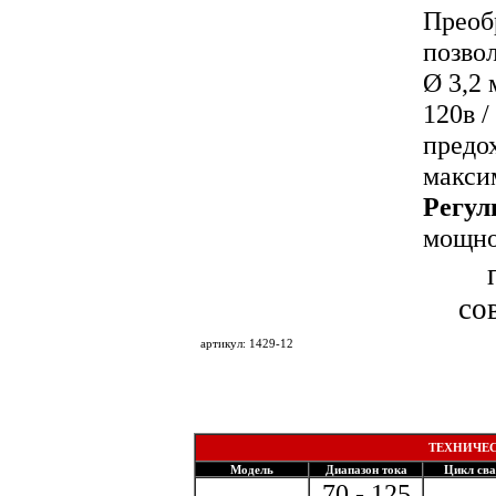
Преоб
позвол
Ø 3,2 
120в 
предо
максим
Регул
мощно
со
артикул: 1429-12
ТЕХНИЧЕС
Модель
Диапазон тока
Цикл св
70 - 125