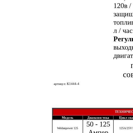
120в /
защищ
топли
л / час
Регул
выход
двигат
со
артикул: K1444-4
ТЕХНИЧЕС
Модель
Диапазон тока
Цикл св
50 - 125
Weldanpower 125
125А/25V
Ампер