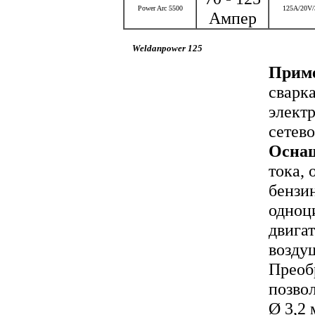
Power Arc 5500
125А/20V
Ампер
Weldanpower 125
Приме
сварка
электр
сетево
Осна
тока,
бензи
одноц
двигат
возду
Преоб
позвол
Ø 3,2 