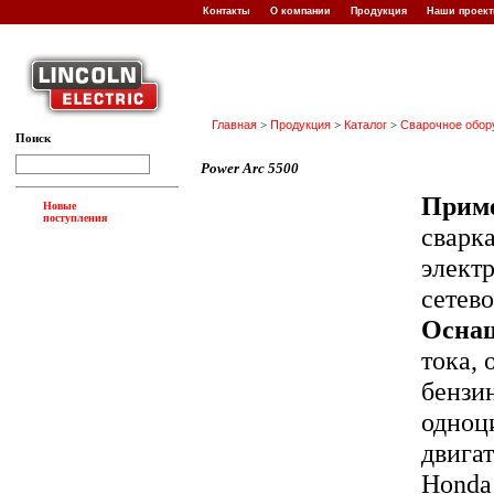
Контакты
О компании
Продукция
Наши прое
Главная
>
Продукция
>
Каталог
>
Сварочное обор
Поиск
Power Arc 5500
Приме
Новые
поступления
сварка
электр
сетево
Осна
тока,
бензи
одноц
двига
Honda