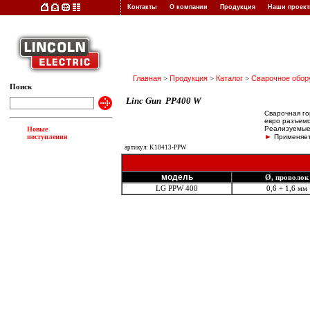
Контакты
О компании
Продукция
Наши прое
Главная
>
Продукция
>
Каталог
>
Сварочное обор
Поиск
Linc Gun
PP400 W
Сварочная го
евро разъемо
Реализуемые
Новые
►
поступления
Применяет
артикул: K10413-PPW
модель
Ø, проволок
LG PPW 400
0,6 ÷ 1,6 мм