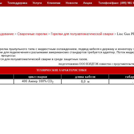
кты
Техподдержка
Услуги
Клиентам
Новости
Акции
Телефон/факс: (495) 981
удование
>
Сварочные горелки
>
Горелки для полуавтоматической сварки
> Linc Gun P
релка пушпульного типа с жидкостным охлаждением, подвод кабеля к держаку и конектору
м для подключения к разъемами американских стандартов требуется адаптер. Поток жидко
 процессы:
ся для полуавтоматической сварки в среде защитных газов.
подготовлено
ООО ВЭЛДТЭК совместно с представительство
ТЕХНИЧЕСКИЕ ХАРАКТЕРИСТИКИ
цикл сварки
длина кабеля
габа
400 Aмпер 100% CO
8,0 м
.
2