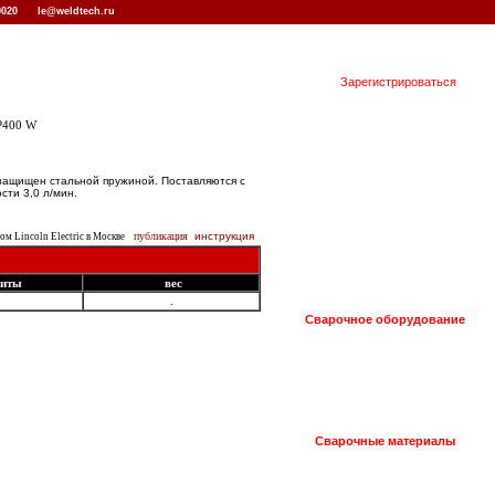
 0020
le@weldtech.ru
Зарегистрироваться
P400 W
 защищен стальной пружиной. Поставляются с
сти 3,0 л/мин.
публикация
инструкция
м Lincoln Electric в Москве
риты
вес
.
Сварочное оборудование
Сварочные материалы